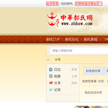
会员登录
|
找回密码
|
10秒快速注册会员！
郝氏门户
郝氏论坛
郝氏家园
《
|
|
|
分享
日志
发布
好友的分享
相册
上传
中
›
按类型查看:
全部
|
分享
添加
记录
现在还没分享