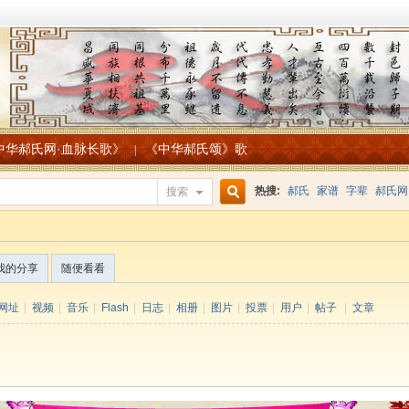
中华郝氏网·血脉长歌》
《中华郝氏颂》歌
|
热搜:
郝氏
家谱
字辈
郝氏网
搜索
搜
我的分享
随便看看
索
网址
|
视频
|
音乐
|
Flash
|
日志
|
相册
|
图片
|
投票
|
用户
|
帖子
|
文章