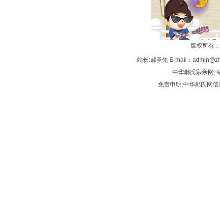
华
版权所有：
站长:郝圣先 E-mail：admin@zh
中华
郝氏宗亲网
站
免责申明:中华郝氏网
郝