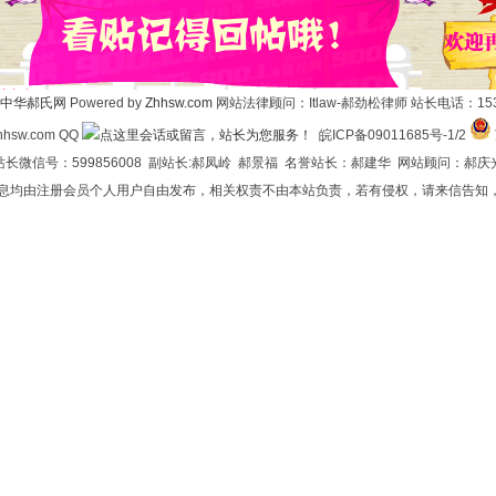
中华郝氏网
Powered by
Zhhsw.com
网站法律顾问：Itlaw-郝劲松律师 站长电话：1537
hsw.com QQ
皖ICP备09011685号-1/2
长微信号：599856008 副站长:郝凤岭 郝景福 名誉站长：郝建华 网站顾问：郝庆
信息均由注册会员个人用户自由发布，相关权责不由本站负责，若有侵权，请来信告知，