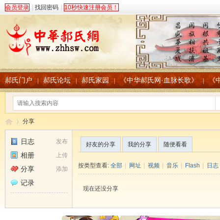
会员登录
|
找回密码
|
10秒快速注册会员！
郝氏门户
郝氏论坛
郝氏家园
《中华郝氏网·血脉长歌》
《
|
|
|
|
分享
日志
发布
好友的分享
我的分享
随便看看
相册
上传
中
›
按类型查看:
全部
|
网址
|
视频
|
音乐
|
Flash
|
日志
分享
添加
记录
现在还没分享