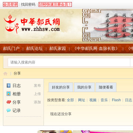
会员登录
|
找回密码
|
10秒快速注册会员！
郝氏门户
郝氏论坛
郝氏家园
《中华郝氏网·血脉长歌》
《
|
|
|
|
分享
日志
发布
好友的分享
我的分享
随便看看
相册
上传
中
›
按类型查看:
全部
|
网址
|
视频
|
音乐
|
Flash
|
日志
分享
添加
记录
现在还没分享