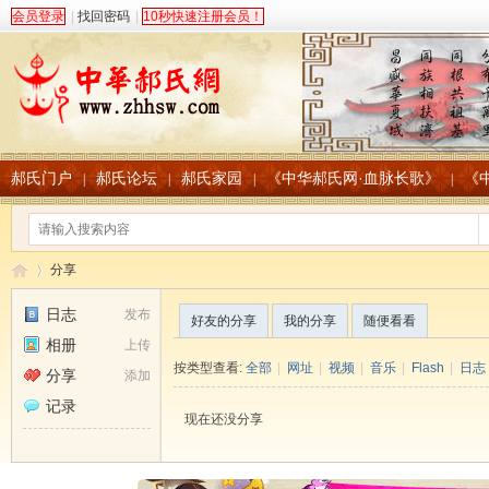
会员登录
|
找回密码
|
10秒快速注册会员！
郝氏门户
郝氏论坛
郝氏家园
《中华郝氏网·血脉长歌》
《
|
|
|
|
分享
日志
发布
好友的分享
我的分享
随便看看
相册
上传
中
›
按类型查看:
全部
|
网址
|
视频
|
音乐
|
Flash
|
日志
分享
添加
记录
现在还没分享